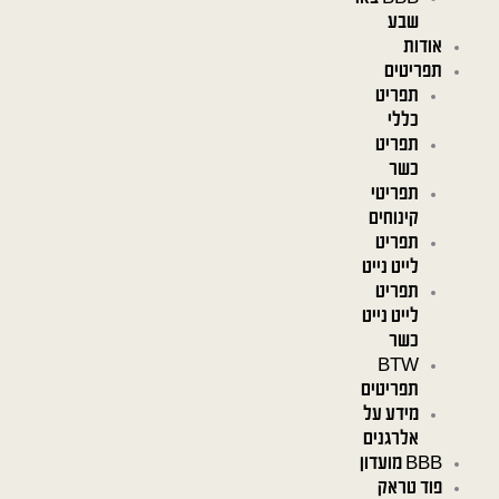
שבע
אודות
תפריטים
תפריט
כללי
תפריט
כשר
תפריטי
קינוחים
תפריט
לייט נייט
תפריט
לייט נייט
כשר
BTW
תפריטים
מידע על
אלרגנים
BBB מועדון
פוד טראק