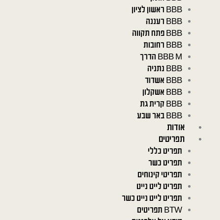
BBB ראשון לציון
BBB רעננה
BBB פתח תקווה
BBB רחובות
BBB M הדרך
BBB נתניה
BBB אשדוד
BBB אשקלון
BBB קרית גת
BBB באר שבע
אודות
תפריטים
תפריט כללי
תפריט כשר
תפריטי קינוחים
תפריט לייט נייט
תפריט לייט נייט כשר
BTW תפריטים