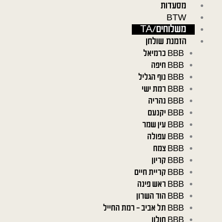
ילוג
מסעדות
תוכן
BTW
משלוחים/TA
הזמנת שולחן
BBB כרמיאל
BBB חיפה
BBB נוף הגליל
BBB רמת ישי
BBB נהריה
BBB יקנעם
BBB עין שמר
BBB עפולה
BBB צמח
BBB קריון
BBB קריית חיים
BBB ראש פינה
BBB הוד השרון
BBB תל אביב – רמת החייל
BBB חולון