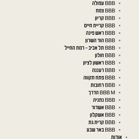
BBB עפולה
BBB צמח
BBB קריון
BBB קריית חיים
BBB ראש פינה
BBB הוד השרון
BBB תל אביב – רמת החייל
BBB חולון
BBB ראשון לציון
BBB רעננה
BBB פתח תקווה
BBB רחובות
BBB M הדרך
BBB נתניה
BBB אשדוד
BBB אשקלון
BBB קרית גת
BBB באר שבע
אודות