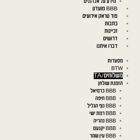
מידע על אלרגנים
BBB מועדון
פוד טראק אירועים
כתבות
זכיינות
דרושים
דברו איתנו
מסעדות
BTW
משלוחים/TA
הזמנת שולחן
BBB כרמיאל
BBB חיפה
BBB נוף הגליל
BBB רמת ישי
BBB נהריה
BBB יקנעם
BBB עין שמר