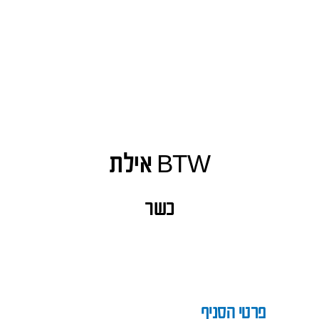
BTW אילת
כשר
פרטי הסניף