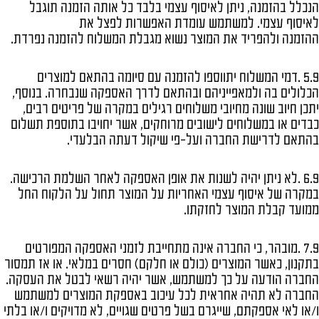
הנכלל בהזמנה, ניתן לאיסוף עצמי בלבד כל אותה הזמנה תוגבל
לאיסוף עצמי. למשתמש עומדת האפשרות לפצל את
ההזמנה ולהפריד את המוצר נשוא מגבלת המשלוח להזמנה נפרדת.
5.9 .דמי המשלוח יתווספו להזמנה עם סיומה בהתאם למוצרים
הכלולים בה ולמאפייניהם ובהתאם לדרך האספקה שנבחרה. בנוסף,
יתכן חיוב שונה מחיובי משלוחים רגילים במקרה של פריטים רבים,
כבדים או במשלוחים לישובים מרוחקים, אשר יחויבו בתוספת תשלום
בהתאם לדרישת החברה ועל-פי שיקול דעתה הבלעדי.
6.9 .לא ניתן יהיה לשנות את אופן האספקה לאחר השלמת הרכישה.
במקרה של איסוף עצמי האחריות על המוצר תחול על הלקוח החל
ממועד קבלת המוצר לחזקתו.
7.9 .מובהר, כי החברה אינה מתחייבת לזמני האספקה המפורטים
בתקנון, כאשר המוצרים (כולם או חלקם) חסרים במלאי. או אז תמסור
החברה הודעה על כך למשתמש, אשר יהיה רשאי לבטל את העסקה.
החברה לא תהיה אחראית לכל עיכוב באספקת המוצרים למשתמש
ו/או לאי אספקתם, שייגרם בשל פרטים שגויים, לא מדויקים ו/או בלתי