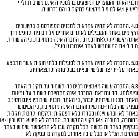
תכני האתר והמוצרים המוצעים בו למכירה אינם משום תחליף
לייעוץ ו/או לטיפול מקצועי במקום בו הם נדרשים.
4.8 .החברה לא תהיה אחראית לתכנים המפורסמים בקישורים
הקיימים באתר והמובילים לאתרים אחרים אליהם ניתן להגיע דרך
אותה קישורית (.(link כמו כן, החברה אינה מתחייבת, כי הקישורית
תוביל את המשתמש לאתר אינטרנט פעיל.
5.8 .החברה לא תהיה אחראית לפעילות בלתי חוקית אשר תתבצע
באתר על-ידי צד שלישי, שאינו בשליטתה ולתוצאותיה.
6.8 .החברה עושה מאמצים רבים כדי לשמור על תקינות האתר
ופעילותו. יחד עם זאת, החברה אינה מתחייבת לשמור על זמינות
האתר, תכניו ושירותיו. יובהר, כי האתר, תכניו ושירותיו אינם חסינים
מפני גישה בלתי-מורשית והחברה אינה מתחייבת, כי השימוש
באתר לא יופרע ויינתן כסדרו בלא הפסקות ותקלות, לרבות תקלות
בחומרה, בתוכנה ו/או בקווי התקשורת. החברה לא תישא במישרין ו/או
בעקיפין באחריות כלשהי לכל מקרה שבו לא התאפשר שימוש באתר
מהסיבות הנ"ל או מכל סיבה אחרת, למקרה בו עסקה לא