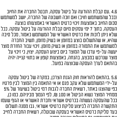
4.6 .עם קבלת ההודעה על ביטול עסקה, תבטל החברה את החיוב
(ככל שהמשתמש חויב) ואם זוכה חשבונה של החברה, יושב למשתמש
סכום החיוב באמצעות זיכוי כרטיס האשראי באמצעותו בוצעה
העסקה, בתוך 7 ימי עסקים מיום קבלת ההודעה על ביטול עסקה. ככל
שלא ניתן לזכות את כרטיס האשראי של המשתמש כאמור, מכל סיבה
שהיא, או שהתשלום בוצע במזומן או בשיק מזומן, תשיב החברה
למשתמש את התמורה במזומן או בשיק מזומן. זיכוי עבור החזרת מוצר
יעשה על-פי ערכו של המוצר ביום ביצוע העסקה. יצוין, כי זיכוי על
מוצר שנרכש במבצע, בהנחה, באמצעות קופון או בתווי קנייה יהיה
בהתאם לערך העסקה שבוצעה בפועל.
5.6 .בהתאם להוראות חוק הגנת הצרכן, במקרה של ביטול עסקה
על-ידי המשתמש שלא עקב פגם או אי התאמה בין המוצר לבין פרטיו
כפי שהוצגו באתר, רשאית החברה לגבות דמי ביטול בשיעור של 5%
ממחיר המוצר נשוא הביטול או 100 ₪, לפי הנמוך מביניהם. כמו כן,
ככל שהעסקה נעשתה בכרטיס אשראי וחברת האשראי או הגוף שעמו
התקשרה החברה לביצוע סליקת כרטיסי אשראי, גבו ממנה תשלום
בעד סליקת כרטיס האשראי בעסקה שבוטלה, רשאית החברה לחייב