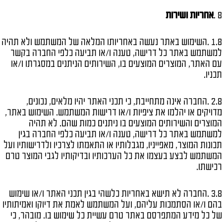
8 .
אחריות ושירות
1.8 .השימוש באתר נעשה באחריותו המלאה של המשתמש ולא תהיה
למשתמש באתר כל דרישה, טענה ו/או תביעה כלפי החברה בקשר
עם האתר, המוצרים המוצעים בו, השירותים הניתנים במסגרתו ו/או
תכניו.
2.8 .החברה אינה מתחייבת, כי תכני האתר יהיו מלאים, נכונים,
מדויקים או יהלמו את ציפיות ו/או דרישות המשתמש. השימוש באתר,
המוצרים והשירותים המוצעים בו ניתנים כמות שהם. לא תהיה
למשתמש באתר כל דרישה, טענה ו/או תביעה כלפי החברה בגין
תכונות המוצר, מאפייניו, מגבלותיו או התאמתו לצרכיו ולדרישותיו ועל
המשתמש לבצע בעצמו את כל הערכותיו ובדיקותיו לגבי המוצר טרם
רכישתו.
3.8 .החברה לא תישא באחריות כלשהי בגין תכני האתר ו/או שימוש
בהם ו/או הסתמכות עליהם, ועל המשתמש לאמת את דיוקו ואמיתותיו
של כל מידע המתפרסם באתר טרם עשיית כל שימוש בו. מובהר, כי