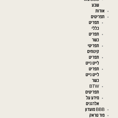
שבע
אודות
תפריטים
תפריט
כללי
תפריט
כשר
תפריטי
קינוחים
תפריט
לייט נייט
תפריט
לייט נייט
כשר
BTW
תפריטים
מידע על
אלרגנים
BBB מועדון
פוד טראק