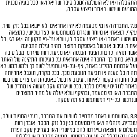
התקבלה ו/או לא הושלמה )מכל סיבה שהיא( ו/או לכל בעיה טכנית
המונעת שימוש באתר וביצוע עסקה.
7.8 .החברה ו/או מי מטעמה לא יהיו אחראים ולא יישאו בכל נזק ישיר,
עקיף, תוצאתי או מיוחד שנגרם למשתמש או לצד שלישי, כתוצאה
משימוש באתר ו/או ביצוע עסקה בו, שלא על-פי תקנון זה ו/או בגין כל
איחור, עיכוב או כשל באספקת המוצר, תהיה עילת התביעה
אשר תהיה, לרבות הפסד הכנסה ו/או מניעת רווח שיגרמו מכל סיבה
שהיא. בתוך כך, החברה אינה אחראית על פעילותו התקינה של האתר
ועל אבטחת המידע באתר, אף-על-פי שתפעל לשם כך ולמשתמש לא
תהיה כל טענה או תביעה הנובעת מכך. בכל מקרה, תוגבל אחריותה
של החברה בקשר לאיחור, עיכוב או כשל באספקת המוצרים שנרכשו
באתר לנזקים ישירים בלבד, ככל שייגרמו עקב מעשה או מחדל של
החברה ו/או מי מטעמה, ובהיקף שלא יעלה על מחיר המוצרים
שנרכשו על-ידי המשתמש באותה עסקה.
8.8 .המשתמש באתר מתחייב לשפות את החברה, בעלי המניות שלה,
עובדיה, מנהליה ו/או מי מטעמם בגין כל נזק, הפסד, אובדן רווח,
תשלום או הוצאה שייגרמו להם במישרין ו/או בעקיפין עקב הפרת
תקנון זה ובכלל זה, פגיעה במוניטין, פגיעה מסחרית או כלכלית,