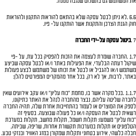
את המשתמש גם בתשלום שנגבה ממנה.
6.6 .לא ניתן לבטל עסקה שלא בהתאם להוראות התקנון ולהוראות
חוק הגנת הצרכן והתקנות אשר הותקנו על- פיו.
7 .
ביטול עסקה על-ידי החברה
1.7 .החברה שומרת לעצמה את הזכות להפסיק בכל עת, על -פי
שיקול דעתה הבלעדי, את הפעילות באתר ו/או לבטל עסקה שביצע
משתמש ו/או להגביל או לבטל את זכותו של משתמש לבצע פעולות
באתר, לרבות, אך לא רק, בכל אחד מהמקרים המפורטים להלן:
1.1.7 .בכל מקרה אשר בו, מחמת "כוח עליון" ו/או עקב אירועים שאין
לחברה שליטה עליהם, נבצר מהחברה לנהל את האתר כתיקונו,
לספק את המוצרים או לעמוד בהתחייבות אחרת שלה, תהיה החברה
רשאית לבטל את העסקה ו/או כל פעולה שבוצעה. בסעיף זה
"כוח עליון" משמעו: תקלות חשמל, תקלות מחשב, תקלות במערכת
הטלפונים או תקלות במערכות תקשורת אחרות, שריפה, שביתה,
חבלה כלשהי, אירוע בטחוני ותקלות שמקורן במזג האוויר ובנזקי טבע.