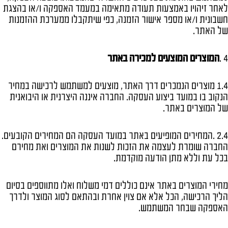
לאחר זיהויו באמצעות תעודה מתאימה במעמד האספקה ו/או בהצגת
חשבונית ו/או מספר אישור הזמנה, כפי שיתקבלו ממערכת ההזמנות
של האתר.
4 .
המוצרים המוצעים למכירה באתר
1.4 מוצרים הנמכרים דרך האתר, מוצעים למשתמש לרכישה במחיר
הנקוב בו במועד ביצוע העסקה. החברה איננה היצרנית או היבואנית
של המוצרים באתר.
2.4 .המחירים המופיעים באתר במועד העסקה הם המחירים הקובעים.
החברה שומרת לעצמה את הזכות לשנות את המוצרים ואת מחירם
בכל עת וללא מתן הודעה מוקדמת.
מחירי המוצרים באתר אינם כוללים דמי משלוח ואלו מתווספים בסיום
הליך הרכישה, הכל אלא אם צוין אחרת ובהתאם לסוג המוצר ולדרך
האספקה שבחר המשתמש.