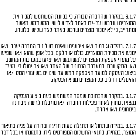
שלישי אחר כלשהו.
6.1.7 .במקרה שהחברה סבורה, כי בכוונת המשתמש למכור את
המוצרים שנרכשו על-ידו באתר לצד שלישי. המשתמש מאשר
ומתחייב, כי לא ימכור מוצרים שרכש באתר לצד שלישי כלשהו.
7.1.7 .במידה וגורמים ו/או אירועים שאינם בשליטת החברה יעכבו ו/או
ימנעו את מכירת המוצרים, כולם או חלקם, בכל אופן שהוא ו/או ישפיעו
על מועדי אספקת המוצרים למשתמש ו/או יפגעו במערכות המחשב
ו/או התקשורת ובמערכת הנתונים של האתר ו/או אם יחולו בין מועד
ביצוע העסקה למועד האספקה המשוער שינויים בשיעורי המס ו/או
ההיטלים החלים על המוצרים נשוא העסקה.
8.1.7 .במקרה שהכתובת שמסר המשתמש בעת ביצוע העסקה
נמצאת מחוץ לאזור פעילות החברה ו/או מוגבלת לגישה מבחינה
ביטחונית ו/או אחרת.
9.1.7 .במידה שתחול או תתגלה טעות חריגה וברורה על פניה בתיאור
המוצר, במחירו, בתנאי התשלום המפורטים לידו, בתמונתו או בכל דבר