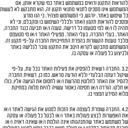
להוראות התקנון ורואים במשתמש באתר כמי שקרא אותן. אם
המשתמש אינו מסכים לתנאי מתנאי תקנון זה, הוא מתבקש לא לעשות
כל שימוש באתר. יודגש, כי המשתמש מצהיר, כי הנו מודע
ומסכים להוראות תקנון האתר ולכללי השימוש בו ומקבלם, וכי לא
תהיה לו ו/או למי מטעמו כל דרישה, טענה ו/או תביעה כנגד החברה,
האתר, בעלי החברה, בעלי האתר, מפעילי האתר ו/או מי מטעמם
מלבד טענות הקשורות בהפרת התחייבויות החברה על-פי תקנון זה.
המשתמש מתבקש לקרוא היטב את התקנון עובר לגלישה באתר
ולביצוע כל פעולה או עסקה בו.
3.2 .החברה רשאית להפסיק את פעילות האתר בכל עת, על-פי
שיקול דעתה הבלעדי וללא הודעה מראש. כמו כן, רשאית החברה
להסיר את האתר לחלוטין מהרשת ו/או לחסום את הגישה אליו, כולו
או חלקו. הורדה ו/או חסימה כאמור עשויה להיות מלווה במחיקת
מלוא המידע המצוי בו.
4.2 .החברה שומרת לעצמה את הזכות למנוע את הגישה לאתר ו/או
את האפשרות לבצע פעולות באתר ו/או לבטל כל פעולה או עסקה
של משתמש באתר שהתנהגותו אינה הולמת ו/או שאינה ראויה ו/או