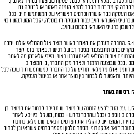
זכות לסרב למלא הזמנה או לבטל עסקה שבוצעה במחיר לא נכון.
לחברה קיימת זכות לסרב למלא הזמנה כאמור או לבטלה גם
אם העסקה כבר אושרה וכרטיס האשראי של המשתמש חויב. ככל
שכרטיס האשראי חויב עבור העסקה וזו בוטלה, יקבל המשתמש זיכוי
לחשבון כרטיס האשראי בסכום שחויב.
6.4 .החברה תעדכן את האתר כאשר מוצר אזל מהמלאי אולם ייתכנו
מקרים בהם תתבצענה מספר רב של רכישות באתר בזמן קצר
והנתונים אודות המלאי לא יתעדכנו באופן מיידי אלא זמן מה לאחר
מכן. ככל שבוצעה הזמנה ולאחר מכן התברר, כי המוצרים
שהוזמנו אזלו מהמלאי, תודיע על כך החברה למשתמש תוך שעה לכל
היותר, ותאפשר לו לבחור בין מוצר אחר או בביטול העסקה.
5 .
רכישה באתר
1.5 .על מנת לבצע הזמנה של מוצר יש תחילה לבחור את המוצר וכן
פרטים נוספים (ככל שהדבר נדרש – כמות, משקל וכיו"ב). לאחר
בחירת המוצר יש להקליד את הפרטים הבאים: שם מלא, כתובת,
כתובת דואר אלקטרוני, מספר טלפון ומספר כרטיס אשראי וכן לבחור