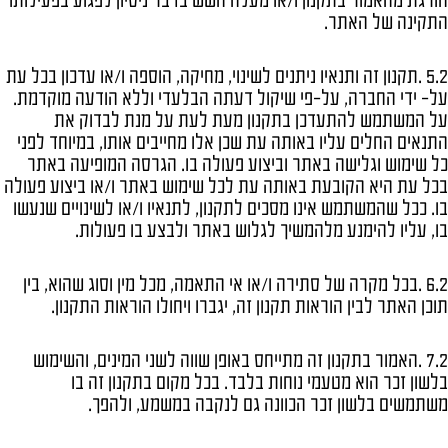
חורגת מהאמור בתקנון ו/או מעלה חשש בדבר ניסיון לפגוע בפעילותו
התקינה של האתר.
5.2 .תקנון זה ותנאיו ניתנים לשינוי, מחיקה, הוספה ו/או עדכון בכל עת
על- ידי החברה, על-פי שיקול דעתה הבלעדי וללא הודעה מוקדמת.
על המשתמש להתעדכן בתקנון מעת לעת על מנת לבדוק את
התנאים החלים עליו באותה עת שכן אלו מחייבים אותו, במיוחד לפני
כל שימוש וגלישה באתר וביצוע פעולה בו. הגרסה המופיעה באתר
בכל עת היא הקובעת באותה עת לכל שימוש באתר ו/או ביצוע פעולה
בו. ככל שהמשתמש אינו מסכים לתקנון, לתנאיו ו/או לשינויים שנעשו
בו, עליו להימנע מלהמשיך לגלוש באתר ולבצע בו פעולות.
6.2 .בכל מקרה של סתירה ו/או אי התאמה, מכל מין וסוג שהוא, בין
תוכן האתר לבין הוראות תקנון זה, יגברו ויחולו הוראות התקנון.
7.2 .האמור בתקנון זה מתייחס באופן שווה לשני המינים, והשימוש
בלשון זכר הוא מטעמי נוחות בלבד. בכל מקום בתקנון זה בו
משתמשים בלשון זכר הכוונה גם לנקבה במשמע, ולהפך.