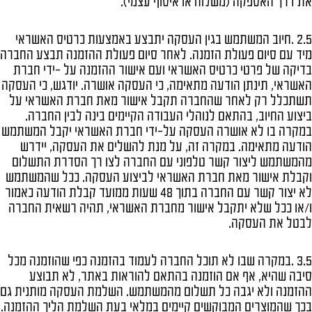
את דרך האספקה (משלוח או איסוף עצמי).
2.5 .חיוב המשתמש בגין העסקה יתבצע באמצעות כרטיס האשראי
מיד עם סיום פעולת הזמנה. לאחר סיום פעולת ההזמנה תבצע החברה
בדיקה של פרטי כרטיס האשראי ועם אישור ההזמנה על -ידי חברת
האשראי, תינתן הודעה מתאימה, כי העסקה אושרה. יודגש, כי העסקה
תשתכלל רק לאחר שהחברה תקבל אישור מאת חברת האשראי על
ביצוע החיוב, בהתאם לנוהלי העבודה הקיימים בינה לבין החברה.
במקרה בו לא אושרה העסקה על-ידי חברת האשראי יקבל המשתמש
הודעה מתאימה. במקרה זה, על מנת להשלים את העסקה, יידרש
מהמשתמש ליצור קשר טלפוני עם החברה לצו רך הסדרת התשלום
וקבלת אישור מאת חברת האשראי לביצוע העסקה. ככל שהמשתמש
לא יצור קשר עם החברה בתוך 48 שעות ממועד קבלת הודעה כאמור
ו/או ככל שלא יתקבל אישור מחברת האשראי, תהיה רשאית החברה
לבטל את העסקה.
3.5 .במקרה שבו לא תוכל החברה לעמוד בהזמנה כפי שהוזמנה מכל
סיבה שהיא, אף אם הוזמנה בהתאם להוראות באתר, לא תבוצע
ההזמנה ולא יגבה כל תשלום מהמשתמש. השלמת העסקה מותנית גם
בכך שהמוצרים המבוקשים קיימים במלאי בעת השלמת הליך ההזמנה.