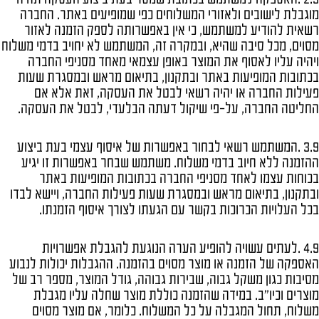
מוגבלת לישובים ולאזורי המשלוחים כפי שמופיעים באתר. החברה
רשאית להודיע למשתמש, כי אין באפשרותה לספק הזמנה לאזור
מסוים, מכל סיבה שהיא, ובמקרה זה, המשתמש לא יחויב בדמי משלוח
ויהיה עליו לאסוף את המוצר באופן עצמאי מאחד מסניפי החברה
בכתובות המופיעות באתר ובתקנון, בתיאום מראש ובמסגרת שעות
פעילות החברה או יהיה רשאי לבטל את העסקה, זאת אלא אם
החליטה החברה, על-פי שיקול דעתה הבלעדי, לבטל את העסקה.
3.9 .המשתמש רשאי לבחור באפשרות של איסוף עצמי בעת ביצוע
ההזמנה ללא חיוב בדמי משלוח. משתמש שבחר באפשרות זו יגיע
בכוחות עצמו לאחד מסניפי החברה בכתובות המופיעות באתר
ובתקנון, בתיאום מראש ובמסגרת שעות פעילות החברה, ויישא לבדו
בכל העלויות הכרוכות בקשר עם הגעתו לצורך איסוף הזמנתו.
4.9 .לעתים עשויה להופיע הערה הנוגעת להגבלת אפשרויות
האספקה של הזמנה או מוצר מסוים בהזמנה. ההגבלות יכולות לנבוע
מסיבות כגון משקל גבוה, שבירות גבוהה, גודל המוצר, מספר רב של
מוצרים וכיו"ב. במידה שהזמנה כוללת מוצר שחלה עליו מגבלת
משלוח, תחול המגבלה על כל המשלוח. כלומר, אם מוצר מסוים