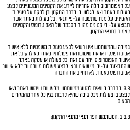
על האפוטרופוס חלה אחריות ליידע את הקטינים המעוניינים לבצע
פעולות באתר ו/או לגלוש בו בדבר התקנון וכן לפקח על פעילות
הקטינים על מנת שתעשה על-פי תנאיו. כל פעילות באתר אשר
תבוצע על-ידי קטינים מהווה הסכמה של האפוטרופוס והקטינים
לאמור בתנאי התקנון.
במידה שהמשתמש אינו רשאי לבצע פעולות משפטיות ללא אישור
אפוטרופוס, יראו את שימושו ואת פעולותיו באתר כאילו קיבל את
אישור האפוטרופוס. יחד עם זאת, כל פעולה או עסקה באתר
שהתבצעה על-ידי מי שאינו זכאי לבצע פעולות משפטיות ללא אישור
אפוטרופוס כאמור, לא תחייב את החברה.
3.3 .החברה רשאית למנוע ממשתמש מלעשות שימוש באתר ו/או
לבצע בו פעולות מכל סיבה שהיא לרבות בגין כל אחד מהמקרים
הבאים
1.3.3 .המשתמש הפר תנאי מתנאי התקנון;