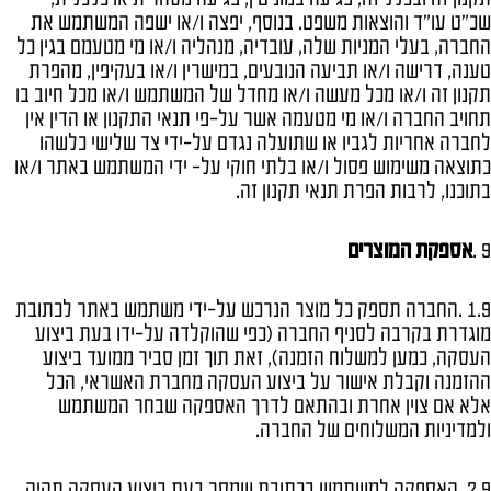
שכ"ט עו"ד והוצאות משפט. בנוסף, יפצה ו/או ישפה המשתמש את
החברה, בעלי המניות שלה, עובדיה, מנהליה ו/או מי מטעמם בגין כל
טענה, דרישה ו/או תביעה הנובעים, במישרין ו/או בעקיפין, מהפרת
תקנון זה ו/או מכל מעשה ו/או מחדל של המשתמש ו/או מכל חיוב בו
תחויב החברה ו/או מי מטעמה אשר על-פי תנאי התקנון או הדין אין
לחברה אחריות לגביו או שתועלה נגדם על-ידי צד שלישי כלשהו
כתוצאה משימוש פסול ו/או בלתי חוקי על- ידי המשתמש באתר ו/או
בתוכנו, לרבות הפרת תנאי תקנון זה.
9 .
אספקת המוצרים
1.9 .החברה תספק כל מוצר הנרכש על-ידי משתמש באתר לכתובת
מוגדרת בקרבה לסניף החברה (כפי שהוקלדה על-ידו בעת ביצוע
העסקה, כמען למשלוח הזמנה), זאת תוך זמן סביר ממועד ביצוע
ההזמנה וקבלת אישור על ביצוע העסקה מחברת האשראי, הכל
אלא אם צוין אחרת ובהתאם לדרך האספקה שבחר המשתמש
ולמדיניות המשלוחים של החברה.
2.9 .האספקה למשתמש בכתובת שמסר בעת ביצוע העסקה תהיה