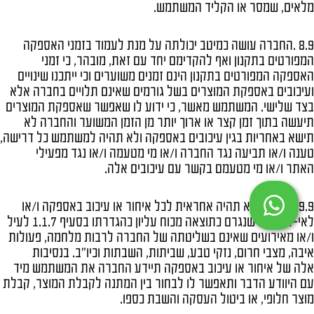
מלאים, שמסר או הקליד המשתמש.
8.9 .החברה עושה כמיטב יכולתה על מנת לעמוד בזמני האספקה
המפורטים בתקנון ואף להקדימם יחד עם זאת, מובהר, כי זמני
האספקה המפורטים בתקנון הינם זמנים משוערים וכי ייתכנו שינויים
ועיכובים באספקת המוצרים בשל גורמים שאינם תלויים בחברה אלא
בצד שלישי. המשתמש מאשר, כי ידוע לו שאפשר שאספקת המוצרים
תיעשה בתוך זמן קצר או ארוך יותר מן הזמן המשוער והחברה לא
תישא באחריות בגין עיכובים באספקה ולא תהיה למשתמש כל דרישה,
טענה ו/או תביעה נגד החברה ו/או מי מטעמה ו/או נגד מפעילי
האתר ו/או מי מטעמם בקשר עם עיכובים אלה.
9.9 .החברה לא תהיה אחראית לכל איחור או עיכוב באספקה ו/או
לאי-אספקה שנגרם כתוצאה מכוח עליון כהגדרתו בסעיף 1.1.7 לעיל
ו/או מאירועים שאינם בשליטתה של החברה לרבות מלחמה, פעולות
איבה, מצבי חרום, נזקי טבע, שביתות, השבתות וכיו"ב. בנסיבות
אלה של איחור או עיכוב באספקה תיידע החברה את המשתמש מיד
עם היוודע הדבר ותאפשר לו לבחור בין המתנה לקבלת המוצר, קבלת
מוצר חלופי, או ביטול העסקה והשבת כספו.