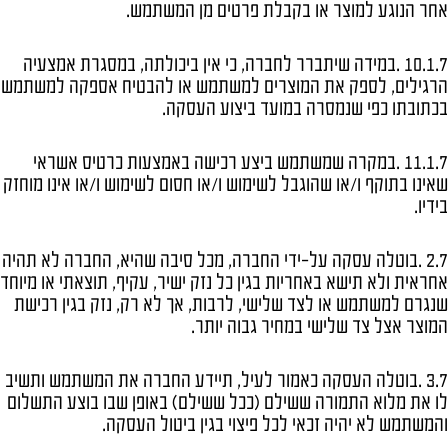
אחר הנוגע למוצר או בקבלת פרטים מן המשתמש.
10.1.7 .במידה שיתברר לחברה, כי אין ביכולתה, במסגרת אמצעיה
הרגילים, לספק את המוצרים למשתמש או להבטיח אספקה למשתמש
בכתובתו כפי שנמסרה במועד ביצוע העסקה.
11.1.7 .במקרה שמשתמש ביצע רכישה באמצעות כרטיס אשראי
שאינו בתוקף ו/או שהוגבל לשימוש ו/או חסום לשימוש ו/או אינו מוחזק
בידיו.
2.7 .בוטלה עסקה על-ידי החברה, מכל סיבה שהיא, החברה לא תהיה
אחראית ולא תישא באחריות בגין כל נזק ישיר, עקיף, תוצאתי או מיוחד
שנגרם למשתמש או לצד שלישי, לרבות, אך לא רק, נזק בגין רכישת
המוצר אצל צד שלישי במחיר גבוה יותר.
3.7 .בוטלה העסקה כאמור לעיל, תיידע החברה את המשתמש ותשיב
לו את מלוא התמורה ששילם (ככל ששילם) באופן שבו בוצע התשלום
והמשתמש לא יהיה זכאי לכל פיצוי בגין ביטול העסקה.