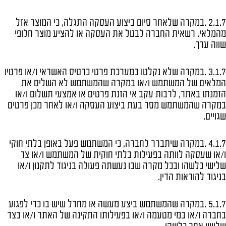
2.1.7 .במקרה שלאחר סיום ביצוע העסקה התגלה, כי המוצר אזל
מהמלאי, רשאית החברה לבטל את העסקה או להציע מוצר חלופי
שווה ערך.
3.1.7 .במקרה שלא נקלטו במערכת פרטי כרטיס האשראי ו/או פרטיו
המלאים של המשתמש ו/או במקרה שהמשתמש לא השלים את
הזמנתו באתר, לרבות עקב אי הזנת פרטים או אמצעי תשלום ו/או
במקרה שהמשתמש מסר בעת ביצוע העסקה ו/או לאחר מכן פרטים
שגויים.
4.1.7 .במקרה שיתברר לחברה, כי המשתמש פעל באופן בלתי חוקי
ו/או שעסקה לוותה בפעילות בלתי חוקית של המשתמש ו/או צד
שלישי כלשהו ובכל מקרה שבו נעשתה פעולה בניגוד לתקנון ו/או
בניגוד להוראות הדין.
5.1.7 .במקרה שהמשתמש ביצע מעשה או מחדל שיש בו כדי לפגוע
בחברה ו/או במי מטעמה ו/או בפעילותו התקינה של האתר ו/או בצד