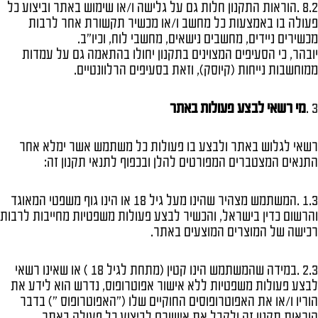
8.2 .הוראות התקנון חלות גם על גלישה ו/או שימוש באתר וביצוע כל
פעולה בו באמצעות כל מחשב ו/או מכשיר תקשורת אחר לרבות
מכשירים ניידים, מחשבים נישאים, מחשבי לוח, וכיו"ב.
יובהר, כי הסעיפים המצוינים בתקנון יחולו בהתאמה גם על עמדות
ממוחשבות נייחות (קיוסק), וזאת בסעיפים הרלוונטיים.
3 .
מי רשאי לבצע פעולות באתר
רשאי לגלוש באתר ולבצע בו פעולות כל משתמש אשר ימלא אחר
התנאים המצטברים המפורטים להלן ובכפוף לתנאי תקנון זה:
1.3 .המשתמש מצהיר שהינו מעל גיל 18 או הינו גוף משפטי המאוגד
והרשום כדין בישראל, והכשיר לבצע פעולות משפטיות מחייבות לרבות
רכישה של המוצרים המוצעים באתר.
2.3 .במידה שהמשתמש הינו קטין (מתחת לגיל 18 ) או שאינו רשאי
לבצע פעולות משפטיות ללא אישור אפוטרופוס, נדרש הוא לידע את
הוריו ו/או את האפוטרופוסים החוקיים שלו ("האפוטרופוס ") בדבר
הוראות תקנון זה ולקבל את אישורם לביצוע כל פעולה באתר.