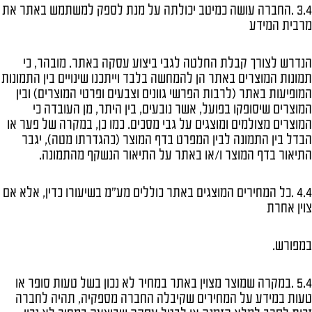
3.4 .החברה עושה כמיטב יכולתה על מנת לספק למשתמש באתר את
מרבית המידע
הנדרש לצורך קבלת החלטה לגבי ביצוע עסקה באתר. מובהר, כי
תמונות המוצרים באתר הן להמחשה בלבד וייתכנו שינויים בין התמונות
המופיעות באתר (לרבות הפרשי גוונים וצבעים ופרטי המוצרים) ובין
המוצרים שיסופקו בפועל, אשר נובעים, בין היתר, מן העובדה כי
המוצרים מצולמים ומוצגים על גבי מסכים. כמו כן, במקרה של פער או
הבדל בין התמונה לבין המפרט בדף המוצר (כהגדרתו מטה), יגבר
התיאור בדף המוצר ו/או באתר על התיאור הנשקף מהתמונה.
4.4 .כל המחירים המוצגים באתר כוללים מע"מ בשיעורו כדין, אלא אם
צוין אחרת
במפורש.
5.4 .במקרה שמוצר מצוין באתר במחיר לא נכון בשל טעות סופר או
טעות במידע על המחירים שקיבלה החברה מספקיה, תהיה לחברה