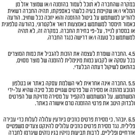
במקרה שהחברה לא תוכל לעמוד בהזמנה ו/או שמוצר אזל מן
המלאי ו/או שקיימת בעיה כלשהי באספקתו, תהיה החברה רשאית
להודיע למשתמש על ביטול ההזמנה והוא יזוכה ככל שחויב. הודעה
כאמור תימסר למשתמש באמצעות דואר אלקטרוני, בהודעה טלפונית
או במסרון לנייד, על-פי בחירת החברה. במקרה זה, לא תהיה
למשתמש כל טענה ו/או דרישה כנגד החברה.
4.5 .החברה שומרת לעצמה את הזכות להגביל את כמות המוצרים
בכל עסקה או לקבוע כמות מינימלית להזמנה של מוצר מסוים,
בהתאם לשיקול דעתה הבלעדי.
5.5 .החברה אינה אחראית לאי השלמת עסקה באתר או בטלפון
הנובע מהזנה או מסירה של פרטים שגויים מכל סיבה שהיא על-ידי
המשתמש. על המשתמש להקפיד על מסירה מדויקת של הפרטים
ולבדוק היטב את פרטי ההזמנה טרם אישורה באתר.
6.5 .יובהר, כי מסירת פרטים כוזבים ביודעין עלולה לעלות כדי עבירה
פלילית. נגד מסירת פרטים כוזבים עלולים להינקט צעדים משפטיים
אזרחיים ופליליים, לרבות תביעות נזיקין בגין נזקים שיגרמו לחברה