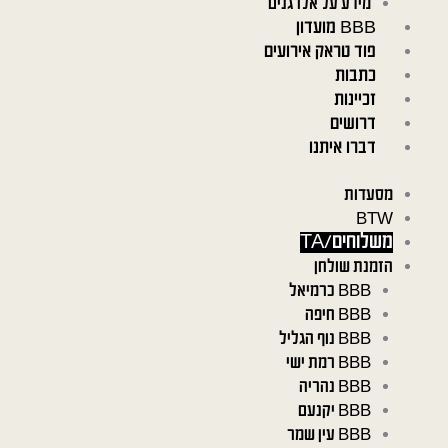
מידע על אלרגנים
BBB מועדון
פוד טראק אירועים
כתבות
זכיינות
דרושים
דברו איתנו
מסעדות
BTW
משלוחים/TA
הזמנת שולחן
BBB כרמיאל
BBB חיפה
BBB נוף הגליל
BBB רמת ישי
BBB נהריה
BBB יקנעם
BBB עין שמר