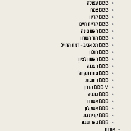
BBB עפולה
BBB צמח
BBB קריון
BBB קריית חיים
BBB ראש פינה
BBB הוד השרון
BBB תל אביב – רמת החייל
BBB חולון
BBB ראשון לציון
BBB רעננה
BBB פתח תקווה
BBB רחובות
BBB M הדרך
BBB נתניה
BBB אשדוד
BBB אשקלון
BBB קרית גת
BBB באר שבע
אודות