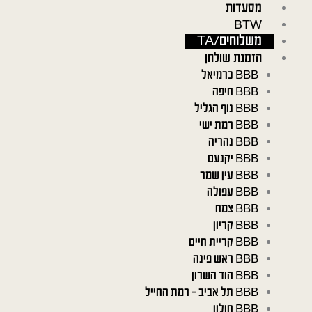
ילוג
מסעדות
תוכן
BTW
משלוחים/TA
הזמנת שולחן
BBB כרמיאל
BBB חיפה
BBB נוף הגליל
BBB רמת ישי
BBB נהריה
BBB יקנעם
BBB עין שמר
BBB עפולה
BBB צמח
BBB קריון
BBB קריית חיים
BBB ראש פינה
BBB הוד השרון
BBB תל אביב – רמת החייל
BBB חולון