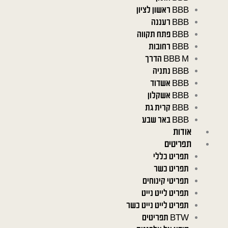
BBB ראשון לציון
BBB רעננה
BBB פתח תקווה
BBB רחובות
BBB M הדרך
BBB נתניה
BBB אשדוד
BBB אשקלון
BBB קרית גת
BBB באר שבע
אודות
תפריטים
תפריט כללי
תפריט כשר
תפריטי קינוחים
תפריט לייט נייט
תפריט לייט נייט כשר
BTW תפריטים