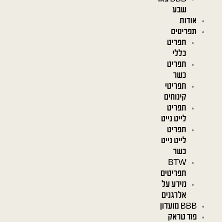
שבע
אודות
תפריטים
תפריט
כללי
תפריט
כשר
תפריטי
קינוחים
תפריט
לייט נייט
תפריט
לייט נייט
כשר
BTW
תפריטים
מידע על
אלרגנים
BBB מועדון
פוד טראק