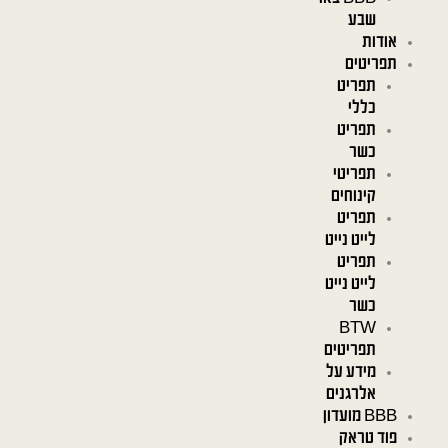
שבע
אודות
תפריטים
תפריט
כללי
תפריט
כשר
תפריטי
קינוחים
תפריט
לייט נייט
תפריט
לייט נייט
כשר
BTW
תפריטים
מידע על
אלרגנים
BBB מועדון
פוד טראק