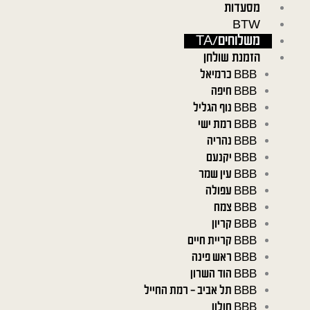
ילוג
מסעדות
תוכן
BTW
משלוחים/TA
הזמנת שולחן
BBB כרמיאל
BBB חיפה
BBB נוף הגליל
BBB רמת ישי
BBB נהריה
BBB יקנעם
BBB עין שמר
BBB עפולה
BBB צמח
BBB קריון
BBB קריית חיים
BBB ראש פינה
BBB הוד השרון
BBB תל אביב – רמת החייל
BBB חולון