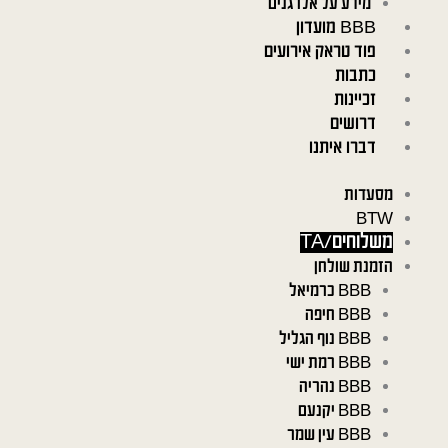
מידע על אלרגנים
BBB מועדון
פוד טראק אירועים
כתבות
זכיינות
דרושים
דברו איתנו
מסעדות
BTW
משלוחים/TA
הזמנת שולחן
BBB כרמיאל
BBB חיפה
BBB נוף הגליל
BBB רמת ישי
BBB נהריה
BBB יקנעם
BBB עין שמר