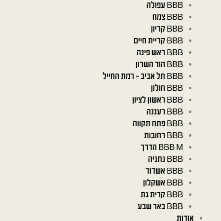
BBB עפולה
BBB צמח
BBB קריון
BBB קריית חיים
BBB ראש פינה
BBB הוד השרון
BBB תל אביב – רמת החייל
BBB חולון
BBB ראשון לציון
BBB רעננה
BBB פתח תקווה
BBB רחובות
BBB M הדרך
BBB נתניה
BBB אשדוד
BBB אשקלון
BBB קרית גת
BBB באר שבע
אודות