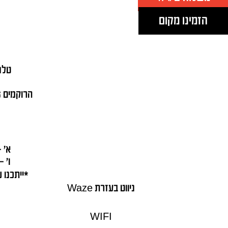
הזמינו מקום
טלפ
הרוקמים 26 , מתחם עזריאלי חולון
א' – ה' 0
ו' – ש' 0
*ייתכנו 
ניווט בעזרת Waze
WIFI