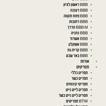
BBB ראשון לציון
BBB רעננה
BBB פתח תקווה
BBB רחובות
BBB M הדרך
BBB נתניה
BBB אשדוד
BBB אשקלון
BBB קרית גת
BBB באר שבע
אודות
תפריטים
תפריט כללי
תפריט כשר
תפריטי קינוחים
תפריט לייט נייט
תפריט לייט נייט כשר
BTW תפריטים