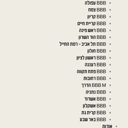
BBB עפולה
BBB צמח
BBB קריון
BBB קריית חיים
BBB ראש פינה
BBB הוד השרון
BBB תל אביב – רמת החייל
BBB חולון
BBB ראשון לציון
BBB רעננה
BBB פתח תקווה
BBB רחובות
BBB M הדרך
BBB נתניה
BBB אשדוד
BBB אשקלון
BBB קרית גת
BBB באר שבע
אודות