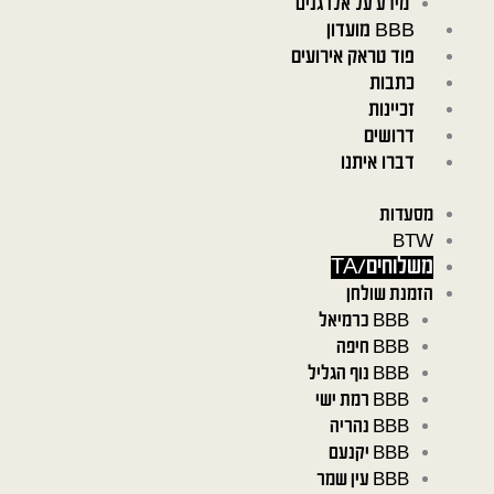
מידע על אלרגנים
BBB מועדון
פוד טראק אירועים
כתבות
זכיינות
דרושים
דברו איתנו
מסעדות
BTW
משלוחים/TA
הזמנת שולחן
BBB כרמיאל
BBB חיפה
BBB נוף הגליל
BBB רמת ישי
BBB נהריה
BBB יקנעם
BBB עין שמר