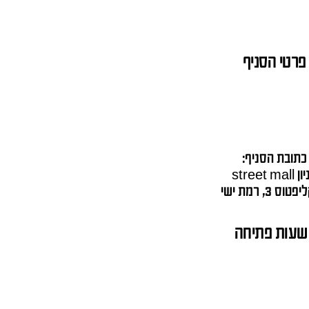
פרטי הסניף
כתובת הסניף:
street mall
וס 3, רמת ישי
שעות פתיחה