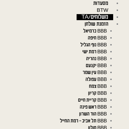
ילוג
מסעדות
תוכן
BTW
משלוחים/TA
הזמנת שולחן
BBB כרמיאל
BBB חיפה
BBB נוף הגליל
BBB רמת ישי
BBB נהריה
BBB יקנעם
BBB עין שמר
BBB עפולה
BBB צמח
BBB קריון
BBB קריית חיים
BBB ראש פינה
BBB הוד השרון
BBB תל אביב – רמת החייל
BBB חולון