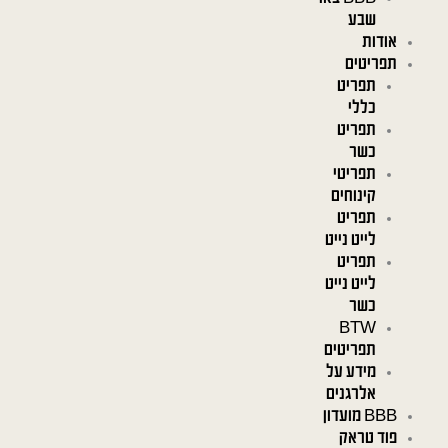
שבע
אודות
תפריטים
תפריט
כללי
תפריט
כשר
תפריטי
קינוחים
תפריט
לייט נייט
תפריט
לייט נייט
כשר
BTW
תפריטים
מידע על
אלרגנים
BBB מועדון
פוד טראק